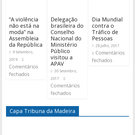
“A violência
Delegação
Dia Mundial
não está na
brasileira do
contra o
moda” na
Conselho
Tráfico de
Assembleia
Nacional do
Pessoas
da República
Ministério
28 Julho, 2017
Público
9 Setembro,
Comentários
visitou a
2019
fechados
APAV
Comentários
30 Setembro,
fechados
2017
Comentários
fechados
Capa Tribuna da Madeira