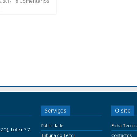
Comentários
o, 2017
s
Serviços
O site
Publicidade
Ficha Técnic
ZO), Lote n.º 7,
Tribuna do Leitor
Contactos