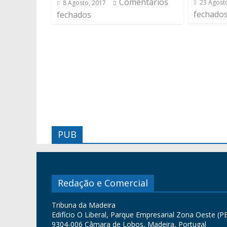
Comentários
23 Agost
8 Agosto, 2017
fechado
fechados
PUB
Redação e Comercial
Tribuna da Madeira
Edifício O Liberal, Parque Empresarial Zona Oeste (PE
9304-006 Câmara de Lobos, Madeira, Portugal