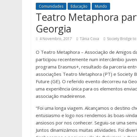
Comunidades
Educação
Mundo
Teatro Metaphora par
Georgia
4 Novembro, 2017
Tânia Cova
Society Bridge to
O Teatro Metaphora – Associação de Amigos d
participou recentemente num intercâmbio juveni
programa Erasmus+, resultado da parceria entr
associações Teatro Metaphora (PT) e Society B
Future (GE). O referido evento decorreu na Geor
uma experiência única para os elementos envia
associação madeirense.
“Foi uma longa viagem. Alcançamos o destino ch
entusiasmo e logo nos rendemos às boas-vinda
ansiosos por nos conhecer. Seguiu-se uma sema
Juntos dinamizámos muitas atividades. Foi divert