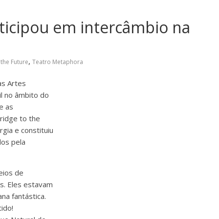
ticipou em intercâmbio na
,
 the Future
Teatro Metaphora
as Artes
l no âmbito do
e as
ridge to the
gia e constituiu
dos pela
eios de
s. Eles estavam
na fantástica.
ido!