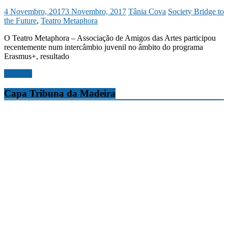
4 Novembro, 2017
3 Novembro, 2017
Tânia Cova
Society Bridge to
the Future
,
Teatro Metaphora
O Teatro Metaphora – Associação de Amigos das Artes participou
recentemente num intercâmbio juvenil no âmbito do programa
Erasmus+, resultado
Ler mais
Capa Tribuna da Madeira