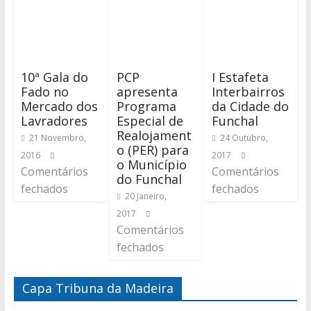
10ª Gala do
PCP
I Estafeta
Fado no
apresenta
Interbairros
Mercado dos
Programa
da Cidade do
Lavradores
Especial de
Funchal
Realojament
21 Novembro,
24 Outubro,
o (PER) para
2016
2017
o Município
Comentários
Comentários
do Funchal
fechados
fechados
20 Janeiro,
2017
Comentários
fechados
Capa Tribuna da Madeira