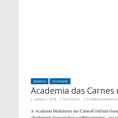
Madeira
Sociedade
Academia das Carnes 
4 Janeiro, 2018
Sara Silvino
Academia Madeirens
A Academia Madeirense das Carnes/Confraria Gastr
“Nederlands Genootschap vanWijnvrienden”, que se 