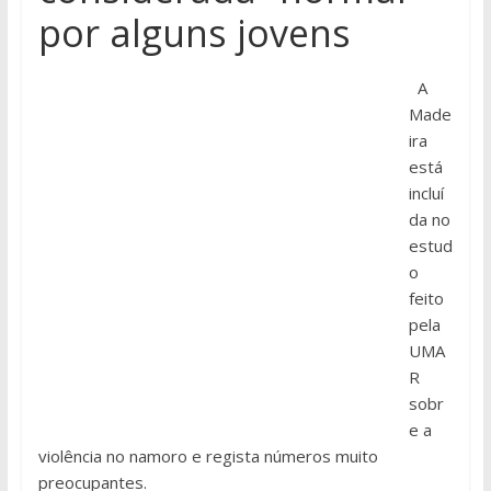
por alguns jovens
A
Made
ira
está
incluí
da no
estud
o
feito
pela
UMA
R
sobr
e a
violência no namoro e regista números muito
preocupantes.