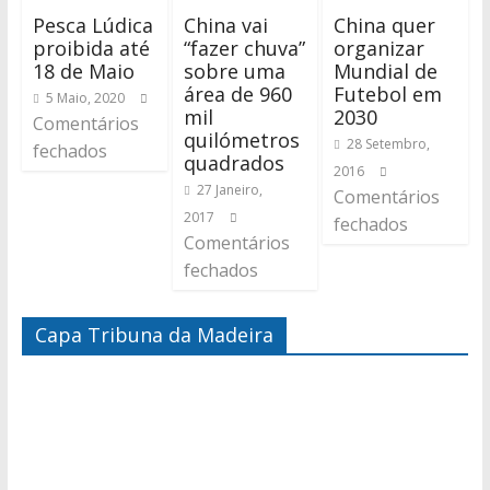
Pesca Lúdica
China vai
China quer
proibida até
“fazer chuva”
organizar
18 de Maio
sobre uma
Mundial de
área de 960
Futebol em
5 Maio, 2020
mil
2030
Comentários
quilómetros
28 Setembro,
fechados
quadrados
2016
27 Janeiro,
Comentários
2017
fechados
Comentários
fechados
Capa Tribuna da Madeira