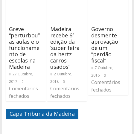
Greve
Madeira
Governo
“perturbou”
recebe 6ª
desmente
as aulas e o
edição da
aprovação
funcioname
‘super feira
de um
nto de
da hertz
“perdão
escolas na
carros
fiscal”
Madeira
usados’
7 Outubro,
27 Outubro,
2 Outubro,
2016
2017
2018
Comentários
Comentários
Comentários
fechados
fechados
fechados
Capa Tribuna da Madeira