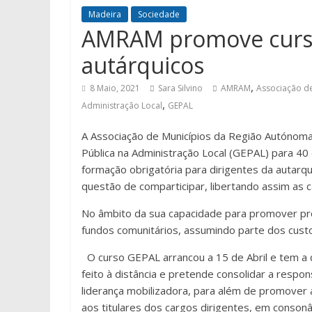
Madeira
Sociedade
AMRAM promove curso 
autárquicos
,
8 Maio, 2021
Sara Silvino
AMRAM
Associação d
,
Administração Local
GEPAL
A Associação de Municípios da Região Autónom
Pública na Administração Local (GEPAL) para 40
formação obrigatória para dirigentes da autarq
questão de comparticipar, libertando assim as 
No âmbito da sua capacidade para promover pro
fundos comunitários, assumindo parte dos custo
O curso GEPAL arrancou a 15 de Abril e tem 
feito à distância e pretende consolidar a respo
liderança mobilizadora, para além de promover 
aos titulares dos cargos dirigentes, em conson