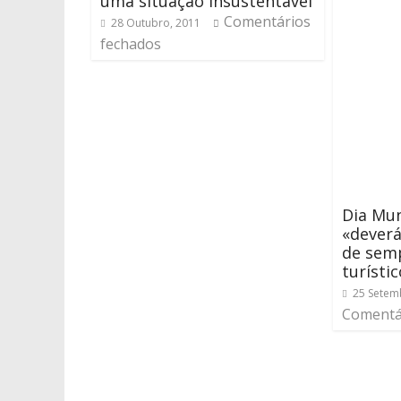
uma situação insustentável
Comentários
28 Outubro, 2011
fechados
Dia Mun
«deverá
de semp
turísti
25 Setem
Comentá