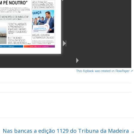
This flipbook was created in FlowPaper ↗
Nas bancas a edição 1129 do Tribuna da Madeira