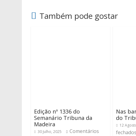
Também pode gostar
Edição nº 1336 do
Nas ban
Semanário Tribuna da
do Trib
Madeira
12 Agost
Comentários
30 Julho, 2025
fechado