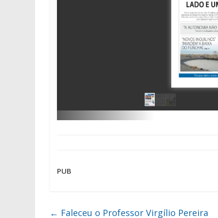
PUB
←
Faleceu o Professor Virgílio Pereira