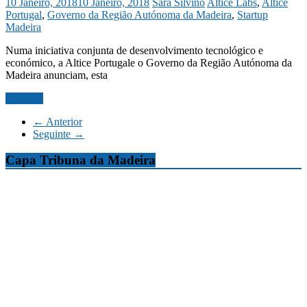
10 Janeiro, 2018
10 Janeiro, 2018
Sara Silvino
Altice Labs
,
Altice
Portugal
,
Governo da Região Autónoma da Madeira
,
Startup
Madeira
Numa iniciativa conjunta de desenvolvimento tecnológico e
económico, a Altice Portugale o Governo da Região Autónoma da
Madeira anunciam, esta
Ler mais
← Anterior
Seguinte →
Capa Tribuna da Madeira