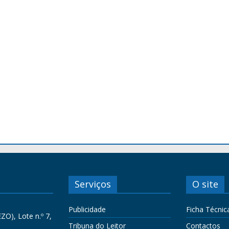
Serviços
O site
Publicidade
Ficha Técnic
ZO), Lote n.º 7,
Tribuna do Leitor
Contactos