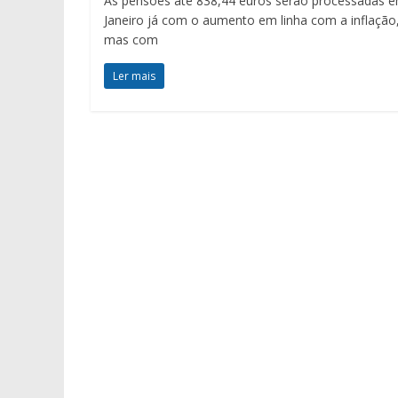
As pensões até 838,44 euros serão processadas 
Janeiro já com o aumento em linha com a inflação
mas com
Ler mais