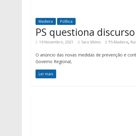
Madeira
Política
PS questiona discurs
,
19 Novembro, 2021
Sara Silvino
PS-Madeira
Ru
O anúncio das novas medidas de prevenção e cont
Governo Regional,
Ler mais