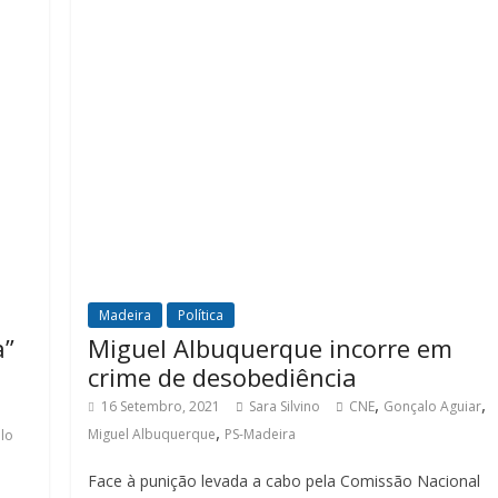
Madeira
Política
a”
Miguel Albuquerque incorre em
crime de desobediência
,
,
16 Setembro, 2021
Sara Silvino
CNE
Gonçalo Aguiar
,
Miguel Albuquerque
PS-Madeira
lo
Face à punição levada a cabo pela Comissão Nacional