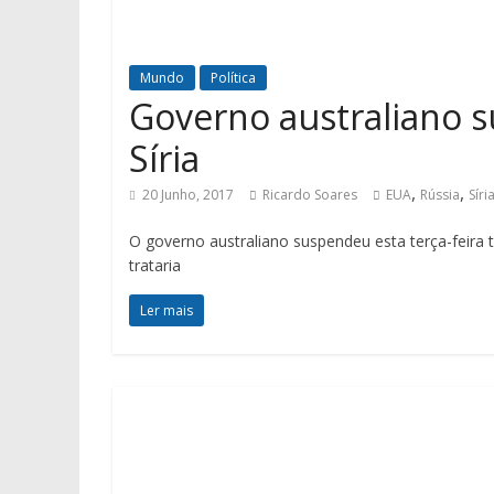
Mundo
Política
Governo australiano 
Síria
,
,
20 Junho, 2017
Ricardo Soares
EUA
Rússia
Síri
O governo australiano suspendeu esta terça-feira 
trataria
Ler mais