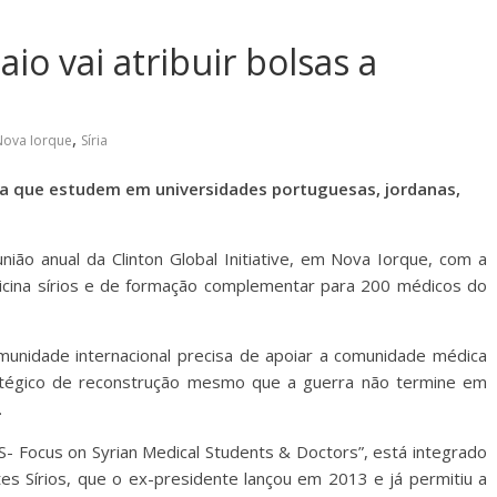
io vai atribuir bolsas a
,
Nova Iorque
Síria
ara que estudem em universidades portuguesas, jordanas,
ão anual da Clinton Global Initiative, em Nova Iorque, com a
icina sírios e de formação complementar para 200 médicos do
comunidade internacional precisa de apoiar a comunidade médica
ratégico de reconstrução mesmo que a guerra não termine em
.
- Focus on Syrian Medical Students & Doctors”, está integrado
tes Sírios, que o ex-presidente lançou em 2013 e já permitiu a