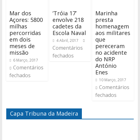
Mar dos
‘Tróia 17’
Marinha
Açores: 5800
envolve 218
presta
milhas
cadetes da
homenagem
percorridas
Escola Naval
aos militares
em dois
que
4 Abril, 2017
meses de
pereceram
Comentários
missão
no acidente
fechados
do NRP
6 Março, 2017
António
Comentários
Enes
fechados
10 Março, 2017
Comentários
fechados
Capa Tribuna da Madeira