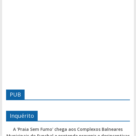
PUB
Inquérito
A 'Praia Sem Fumo' chega aos Complexos Balneares
Municipais do Funchal e pretende prevenir e desincentivar