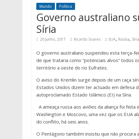
Mundo
Política
Governo australiano 
Síria
,
,
20 Junho, 2017
Ricardo Soares
EUA
Rússia
Síri
O governo australiano suspendeu esta terça-fei
de que trataria como “potenciais alvos” todos 
território a oeste do rio Eufrates.
O aviso do Kremlin surge depois de um caça sír
Estados Unidos dizem ter actuado em defesa das
autoproclamado Estado Islâmico (EI) na Síria.
A ameaça russa aos aviões da aliança foi feita
Washington e Moscovo, uma vez que os EUA abat
do conflito, há seis anos.
O Pentágono também insistiu que não procura ag