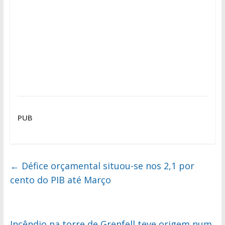
PUB
←
Défice orçamental situou-se nos 2,1 por
cento do PIB até Março
Incêndio na torre de Grenfell teve origem num