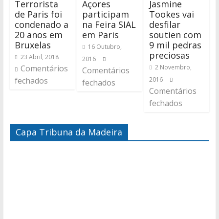
Terrorista
Açores
Jasmine
de Paris foi
participam
Tookes vai
condenado a
na Feira SIAL
desfilar
20 anos em
em Paris
soutien com
Bruxelas
9 mil pedras
16 Outubro,
preciosas
23 Abril, 2018
2016
Comentários
2 Novembro,
Comentários
fechados
2016
fechados
Comentários
fechados
Capa Tribuna da Madeira