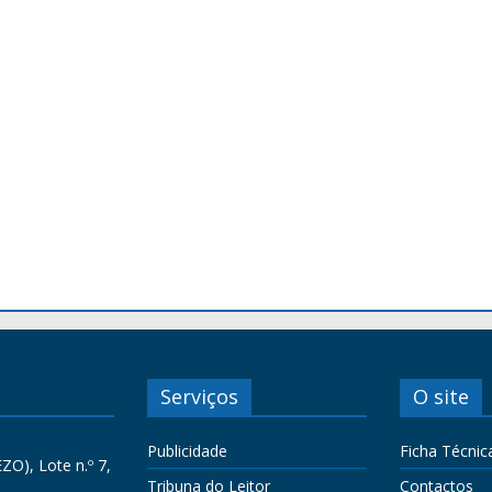
Serviços
O site
Publicidade
Ficha Técnic
ZO), Lote n.º 7,
Tribuna do Leitor
Contactos