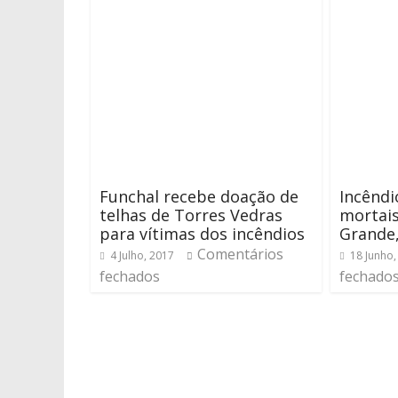
Funchal recebe doação de
Incêndi
telhas de Torres Vedras
mortai
para vítimas dos incêndios
Grande,
Comentários
4 Julho, 2017
18 Junho,
fechados
fechado