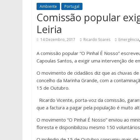
Ambiente
Portugal
Comissão popular exig
Leiria
14 Dezembro, 2017
Ricardo Soares
Emergência
A comissão popular “O Pinhal É Nosso” escreveu 
Capoulas Santos, a exigir uma intervenção de em
O movimento de cidadãos diz que as chuvas de
concelho da Marinha Grande, com a contaminação
15 de Outubro.
Ricardo Vicente, porta-voz da comissão, garan
que a factura a pagar pela população é muito alta
O movimento “O Pinhal É Nosso” enviou ao min
floresta e disponibilizou mesmo 150 voluntário
O incêndio de 15 de Outubro consumiu mais de n