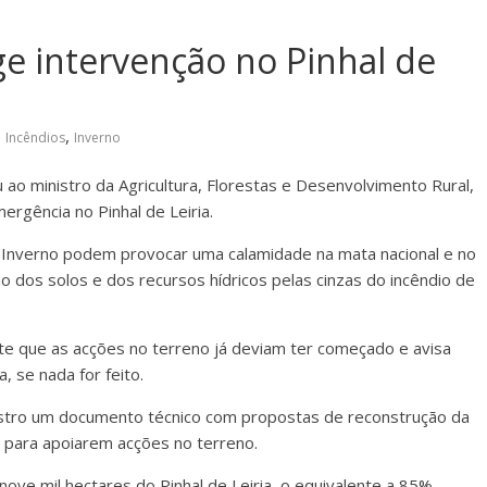
e intervenção no Pinhal de
,
,
Incêndios
Inverno
ao ministro da Agricultura, Florestas e Desenvolvimento Rural,
ergência no Pinhal de Leiria.
 Inverno podem provocar uma calamidade na mata nacional e no
 dos solos e dos recursos hídricos pelas cinzas do incêndio de
te que as acções no terreno já deviam ter começado e avisa
, se nada for feito.
istro um documento técnico com propostas de reconstrução da
s para apoiarem acções no terreno.
ove mil hectares do Pinhal de Leiria, o equivalente a 85%