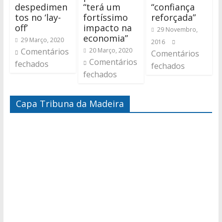
despedimen
“terá um
“confiança
tos no ‘lay-
fortíssimo
reforçada”
off’
impacto na
29 Novembro,
economia”
29 Março, 2020
2016
Comentários
20 Março, 2020
Comentários
Comentários
fechados
fechados
fechados
Capa Tribuna da Madeira