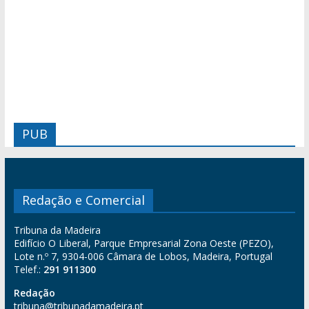
PUB
Redação e Comercial
Tribuna da Madeira
Edifício O Liberal, Parque Empresarial Zona Oeste (PEZO),
Lote n.º 7, 9304-006 Câmara de Lobos, Madeira, Portugal
Telef.:
291 911300
Redação
tribuna@tribunadamadeira.pt