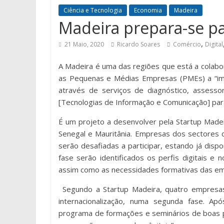
Ciência e Tecnologia
Economia
Madeira
Madeira prepara-se pa
,
21 Maio, 2020
Ricardo Soares
Comércio
Digital
A Madeira é uma das regiões que está a colabo
as Pequenas e Médias Empresas (PMEs) a “impu
através de serviços de diagnóstico, assesso
[Tecnologias de Informação e Comunicação] par
É um projeto a desenvolver pela Startup Madei
Senegal e Mauritânia. Empresas dos sectores do
serão desafiadas a participar, estando já dispo
fase serão identificados os perfis digitais e 
assim como as necessidades formativas das em
Segundo a Startup Madeira, quatro empresas
internacionalização, numa segunda fase. A
programa de formações e seminários de boas p