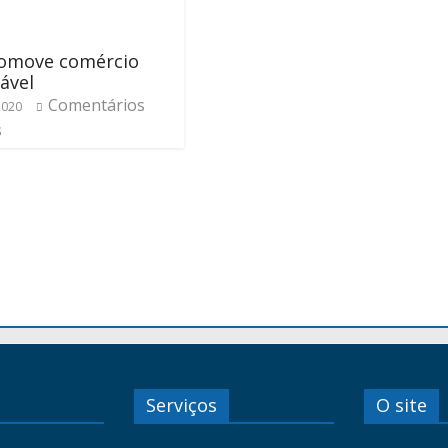
omove comércio
ável
Comentários
2020
s
Serviços
O site