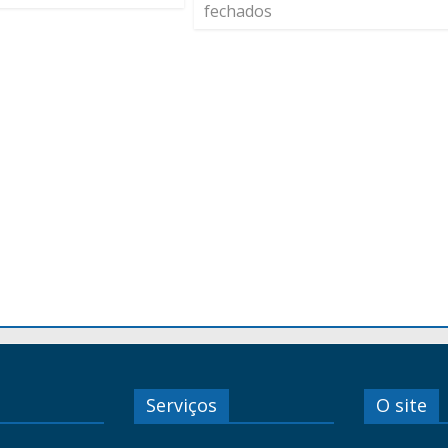
fechados
Serviços
O site