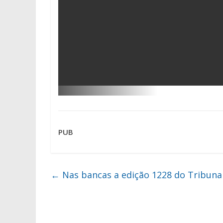
PUB
←
Nas bancas a edição 1228 do Tribuna