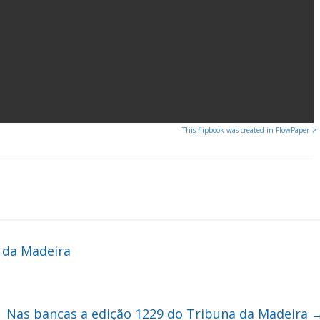
This flipbook was created in FlowPaper ↗
 da Madeira
Nas bancas a edição 1229 do Tribuna da Madeira