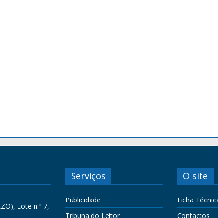
Serviços
O site
Publicidade
Ficha Técnic
ZO), Lote n.º 7,
Tribuna do Leitor
Contactos