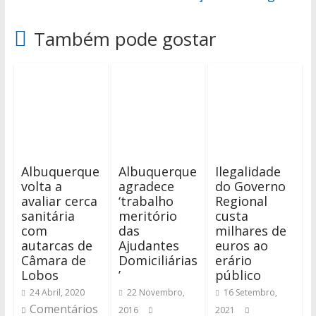
Também pode gostar
Albuquerque
Albuquerque
Ilegalidade
volta a
agradece
do Governo
avaliar cerca
‘trabalho
Regional
sanitária
meritório
custa
com
das
milhares de
autarcas de
Ajudantes
euros ao
Câmara de
Domiciliárias
erário
Lobos
’
público
24 Abril, 2020
22 Novembro,
16 Setembro,
Comentários
2016
2021