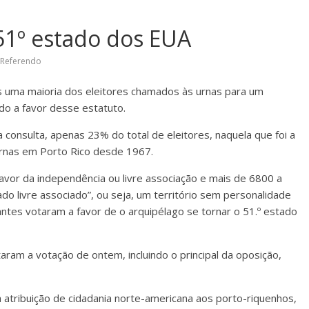
 51º estado dos EUA
Referendo
s uma maioria dos eleitores chamados às urnas para um
do a favor desse estatuto.
consulta, apenas 23% do total de eleitores, naquela que foi a
urnas em Porto Rico desde 1967.
vor da independência ou livre associação e mais de 6800 a
ado livre associado”, ou seja, um território sem personalidade
antes votaram a favor de o arquipélago se tornar o 51.º estado
taram a votação de ontem, incluindo o principal da oposição,
a atribuição de cidadania norte-americana aos porto-riquenhos,