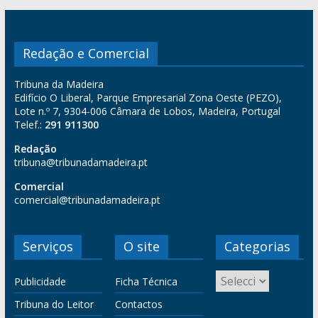
Redação e Comercial
Tribuna da Madeira
Edifício O Liberal, Parque Empresarial Zona Oeste (PEZO),
Lote n.º 7, 9304-006 Câmara de Lobos, Madeira, Portugal
Telef.:
291 911300
Redação
tribuna@tribunadamadeira.pt
Comercial
comercial@tribunadamadeira.pt
Serviços
O site
Categorias
Publicidade
Ficha Técnica
Tribuna do Leitor
Contactos