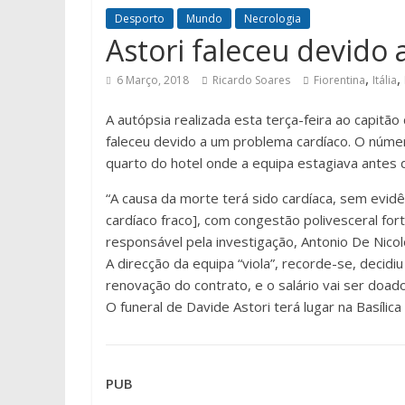
Desporto
Mundo
Necrologia
Astori faleceu devido
,
,
6 Março, 2018
Ricardo Soares
Fiorentina
Itália
A autópsia realizada esta terça-feira ao capitão
faleceu devido a um problema cardíaco. O númer
quarto do hotel onde a equipa estagiava antes 
“A causa da morte terá sido cardíaca, sem evi
cardíaco fraco], com congestão polivesceral fo
responsável pela investigação, Antonio De Nicol
A direcção da equipa “viola”, recorde-se, decidi
renovação do contrato, e o salário vai ser doado
O funeral de Davide Astori terá lugar na Basílica 
PUB