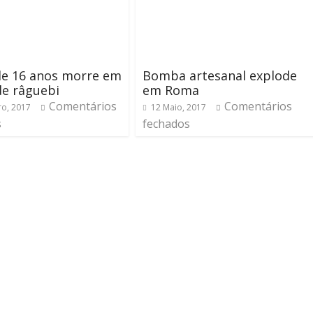
de 16 anos morre em
Bomba artesanal explode
de râguebi
em Roma
Comentários
Comentários
ro, 2017
12 Maio, 2017
s
fechados