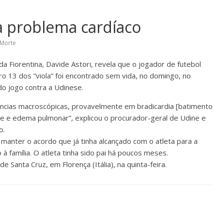
 a problema cardíaco
Morte
 da Fiorentina, Davide Astori, revela que o jogador de futebol
o 13 dos “viola” foi encontrado sem vida, no domingo, no
do jogo contra a Udinese.
dências macroscópicas, provavelmente em bradicardia [batimento
rte e edema pulmonar”, explicou o procurador-geral de Udine e
o.
u manter o acordo que já tinha alcançado com o atleta para a
 à família. O atleta tinha sido pai há poucos meses.
de Santa Cruz, em Florença (Itália), na quinta-feira.