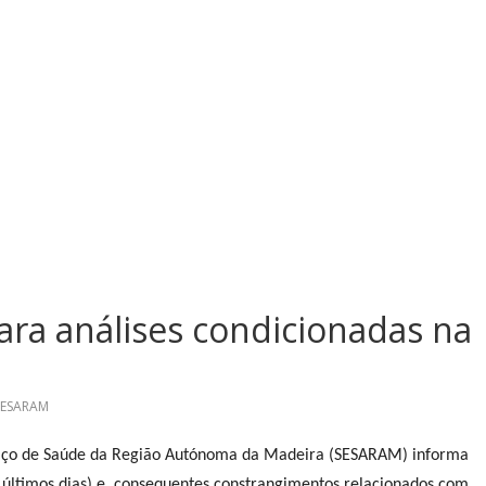
ara análises condicionadas na
SESARAM
ço de Saúde da Região Autónoma da Madeira (SESARAM) informa
s últimos dias) e, consequentes constrangimentos relacionados com