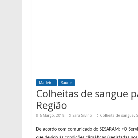
Madeira
Saúde
Colheitas de sangue p
Região
,
6 Março, 2018
Sara Silvino
Colheita de sangue
De acordo com comunicado do SESARAM: «O Servi
que devido às condições climáticas (registadas no