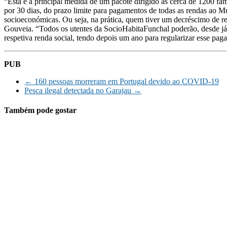
“Esta é a principal medida de um pacote dirigido às cerca de 1200 fa
por 30 dias, do prazo limite para pagamentos de todas as rendas ao Mu
socioeconómicas. Ou seja, na prática, quem tiver um decréscimo de re
Gouveia. “Todos os utentes da SocioHabitaFunchal poderão, desde já, 
respetiva renda social, tendo depois um ano para regularizar esse pag
PUB
←
160 pessoas morreram em Portugal devido ao COVID-19
Pesca ilegal detectada no Garajau
→
Também pode gostar