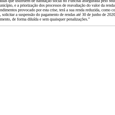
mílias que usufruem de habitação social no Funchal assegurada pelo Mun
nicípio, e a priorização dos processos de reavaliação do valor da renda
ndimentos provocado por esta crise, terá a sua renda reduzida, como co
solicitar a suspensão do pagamento de rendas até 30 de junho de 2020.
amento, de forma diluída e sem quaisquer penalizações.”