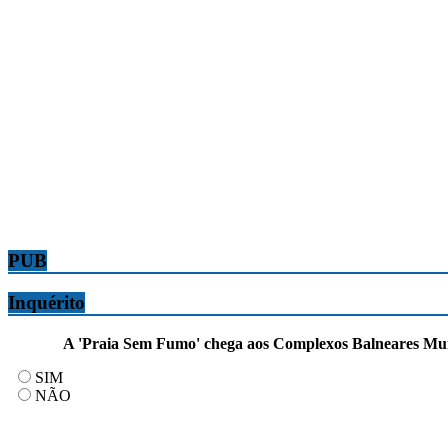
PUB
Inquérito
A 'Praia Sem Fumo' chega aos Complexos Balneares Munic
SIM
NÃO