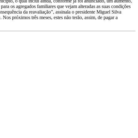
icípio, o qual inclui ainda, conforme já foi anunciado, um aumento,
 para os agregados familiares que vejam alteradas as suas condições
nsequência da reavaliação”, assinala o presidente Miguel Silva
 Nos próximos três meses, estes não terão, assim, de pagar a