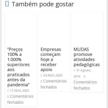
Também pode gostar
“Preços
Empresas
MUDAS
100% a
começam
promove
1.000%
hoje a
atividades
superiores
receber
pedagógicas
aos
apoio
31 Agosto,
praticados
24 Abril, 2020
2016
antes da
Comentários
Comentários
pandemia”
fechados
fechados
17 Abril, 2020
Comentários
fechados