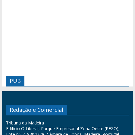
PUB
Redação e Comercial
Tribuna da Madeira
Edifício O Liberal, Parque Empresarial Zona Oeste (PEZO),
Lote n.º 7, 9304-006 Câmara de Lobos, Madeira, Portugal