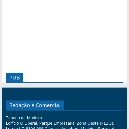
PUB
Redação e Comercial
Tribuna da Madeira
Edifício O Liberal, Parque Empresarial Zona Oeste (PEZO),
Lote n.º 7, 9304-006 Câmara de Lobos, Madeira, Portugal