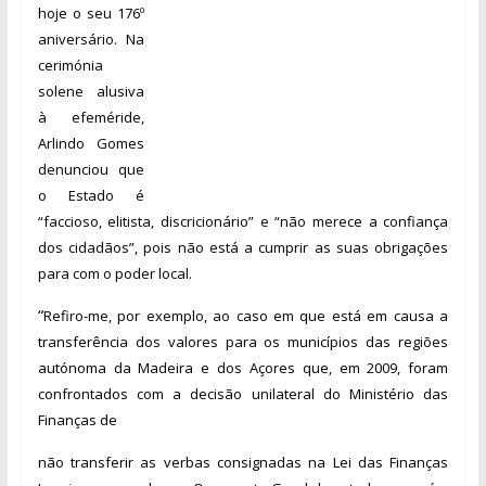
hoje o seu 176º
an
iversário. Na
cerimónia
solene alusiva
à efeméride
,
Arlindo Gomes
denun
ciou que
o Estado
é
“faccios
o, elitista, discricionário” e “não merece a confiança
dos cidadãos”, pois n
ão está a cumprir as suas obrigações
para com o poder local.
“
Refir
o-me, por exemplo, ao caso em que está em causa a
transferência dos valores para os municípios das regiões
autónoma da Madeira e dos Açores que, em 2009, foram
confrontados com a decisão unilateral do Ministério das
Finanças de
não transferir as verbas consignadas na Lei das Finanças