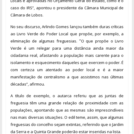
Locais e aprovadas no Orçamento Geral do estado, como é o
caso do IRS”,
apontou o
pre
sidente da Câmara Municipal de
Câmara de Lobos.
No seu discurso, Arlindo Gomes lançou também duras críticas
ao
Livro Verde do Poder Local que propõe, por exemplo, a
“
eliminação de algumas freguesias.
O que propõe o Livro
Verde é um relegar para uma distância ainda maior da
cidadania real, afastando
a população mais carente para o
isolamento e esquecimento daqueles que exercem o poder. É
com certeza um atentado ao poder local e é a maior
manifestação de centralismo a que assistimos nas últimas
décadas”, afirmou.
A título de exemplo, o autarca referiu que as juntas de
freguesia têm uma grande relação de proximidade com as
populações, apontando que as mesmas são imprescindíveis
nas mais diversas situações. O edil teme, assim, que algumas
freguesias do concelho sejam extintas, referindo que o Jardim
da Serra e a Quinta Grande poderão estar inseridas na lista.