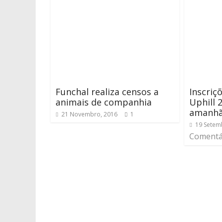
Funchal realiza censos a
Inscriç
animais de companhia
Uphill 
amanh
21 Novembro, 2016
1
19 Setem
Comentá