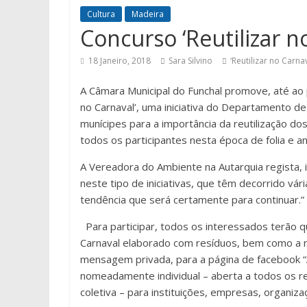
Cultura
Madeira
Concurso ‘Reutilizar n
18 Janeiro, 2018
Sara Silvino
‘Reutilizar no Carnav
A Câmara Municipal do Funchal promove, até ao p
no Carnaval’, uma iniciativa do Departamento de 
munícipes para a importância da reutilização do
todos os participantes nesta época de folia e an
A Vereadora do Ambiente na Autarquia regista, 
neste tipo de iniciativas, que têm decorrido vá
tendência que será certamente para continuar.”
Para participar, todos os interessados terão 
Carnaval elaborado com resíduos, bem como a re
mensagem privada, para a página de facebook “A
nomeadamente individual – aberta a todos os re
coletiva – para instituições, empresas, organiza