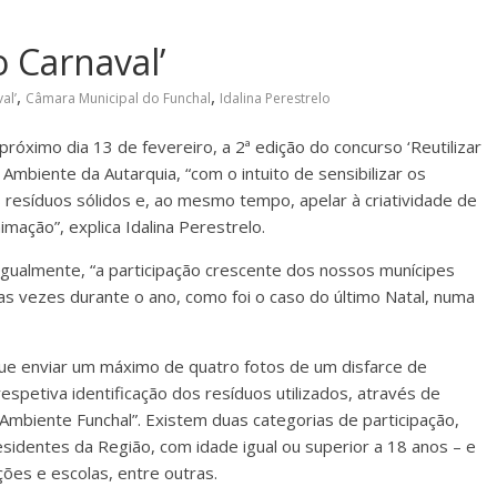
o Carnaval’
,
,
al’
Câmara Municipal do Funchal
Idalina Perestrelo
róximo dia 13 de fevereiro, a 2ª edição do concurso ‘Reutilizar
Ambiente da Autarquia, “com o intuito de sensibilizar os
s resíduos sólidos e, ao mesmo tempo, apelar à criatividade de
imação”, explica Idalina Perestrelo.
igualmente, “a participação crescente dos nossos munícipes
rias vezes durante o ano, como foi o caso do último Natal, numa
que enviar um máximo de quatro fotos de um disfarce de
spetiva identificação dos resíduos utilizados, através de
mbiente Funchal”. Existem duas categorias de participação,
sidentes da Região, com idade igual ou superior a 18 anos – e
ções e escolas, entre outras.