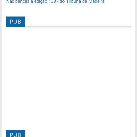
Nas bancas a edição 1387 do Tribuna da Madeira
PUB
PUB