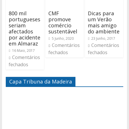
800 mil
CMF
Dicas para
portugueses
promove
um Verão
seriam
comércio
mais amigo
afectados
sustentável
do ambiente
por acidente
5 Junho, 2020
23 Junho, 2017
em Almaraz
Comentários
Comentários
16 Maio, 2017
fechados
fechados
Comentários
fechados
Capa Tribuna da Madeira