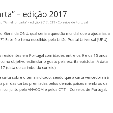
rta” – edição 2017
,
o ''A melhor carta'' - edição 2017
CTT - Correios de Portugal
o-Geral da ONU: qual seria a questão mundial que o ajudarias a
?”. Este é o tema escolhido pela União Postal Universal (UPU)
ns residentes em Portugal com idades entre os 9 e os 15 anos
omo objetivo estimular o gosto pela escrita epistolar. A data
17 (data do carimbo do correio).
carta sobre o tema indicado, sendo que a carta vencedora irá
l, a par das cartas premiadas pelos demais países membros da
em conjunto pela ANACOM e pelos CTT – Correios de Portugal.