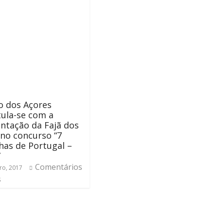
o dos Açores
ula-se com a
ntação da Fajã dos
no concurso “7
has de Portugal –
”
Comentários
ro, 2017
s