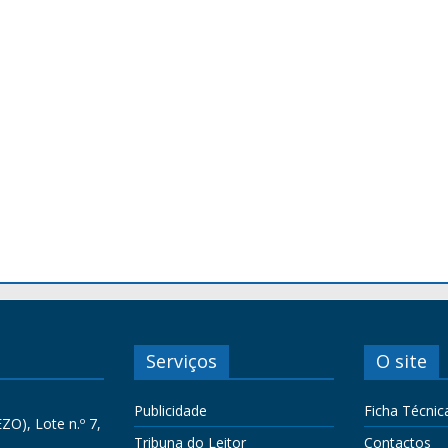
Serviços
O site
Publicidade
Ficha Técnic
ZO), Lote n.º 7,
Tribuna do Leitor
Contactos