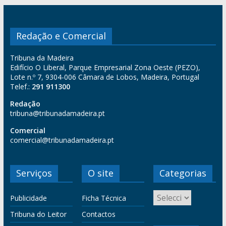
Redação e Comercial
Tribuna da Madeira
Edifício O Liberal, Parque Empresarial Zona Oeste (PEZO),
Lote n.º 7, 9304-006 Câmara de Lobos, Madeira, Portugal
Telef.:
291 911300
Redação
tribuna@tribunadamadeira.pt
Comercial
comercial@tribunadamadeira.pt
Serviços
O site
Categorias
Publicidade
Ficha Técnica
Tribuna do Leitor
Contactos