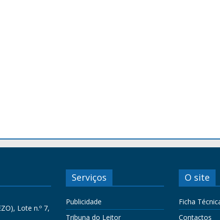
Serviços
O site
Publicidade
Ficha Técnic
ZO), Lote n.º 7,
Tribuna do Leitor
Contactos