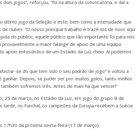
s jogos”, reforçou, “foi na altura da convocatória, e daí a
 o último jogo da Seleção e este, bem como a intensidade que
e clubes: “O nosso principal trabalho é trazê-los de novo aqui
ajuda do público, aquele público que tão importante foi para nós
á provavelmente a maior falange de apoio de uma equipa
do apoio entusiástico de um Estádio da Luz cheio. Aí podemos
afastar-se do que tem sido o seu padrão de jogo” e voltou a
 é ganhar. Depois, se puder ser por muitos golos, tanto melhor.
 também sofremos três. Antes de mais há que vencer!”
o, 25 de março, no Estádio da Luz, em jogo do grupo B de
s tarde, no Funchal, os campeões da Europa recebem a Suécia
s 17h30 da próxima sexta-feira (17 de março).