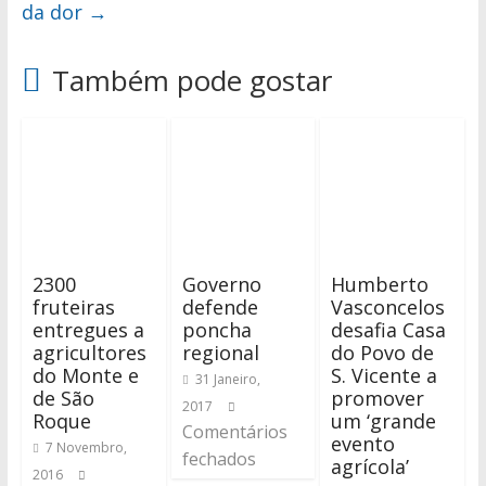
da dor
→
Também pode gostar
2300
Governo
Humberto
fruteiras
defende
Vasconcelos
entregues a
poncha
desafia Casa
agricultores
regional
do Povo de
do Monte e
S. Vicente a
31 Janeiro,
de São
promover
2017
Roque
um ‘grande
Comentários
evento
7 Novembro,
fechados
agrícola’
2016