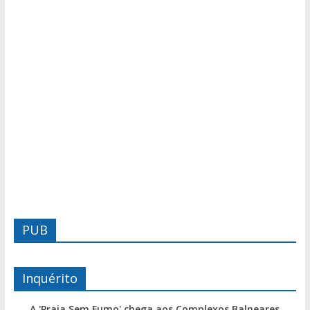
PUB
Inquérito
A 'Praia Sem Fumo' chega aos Complexos Balneares