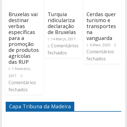
Bruxelas vai
Turquia
Cerdas quer
destinar
ridiculariza
turismo e
verbas
declaração
transportes
específicas
de Bruxelas
na
para a
vanguarda
14 Março, 2017
promoção
Comentários
6 Maio, 2020
de produtos
Comentários
fechados
agrícolas
fechados
das RUP
1 Fevereiro,
2017
Comentários
fechados
Capa Tribuna da Madeira