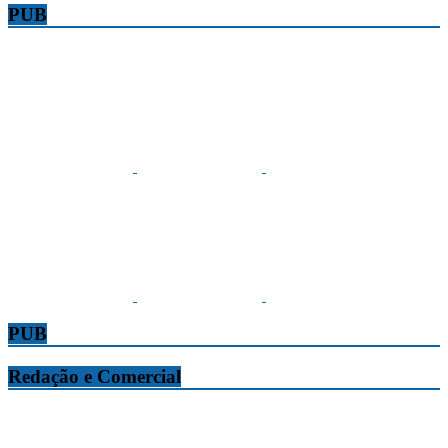
PUB
PUB
Redação e Comercial
Tribuna da Madeira
Edifício O Liberal, Parque Empresarial Zona Oeste (PEZO), Lote