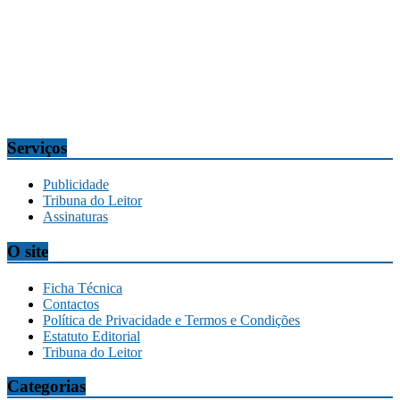
n.º 7, 9304-006 Câmara de Lobos, Madeira, Portugal
Telef.:
291 911300
Redação
tribuna@tribunadamadeira.pt
Comercial
comercial@tribunadamadeira.pt
Serviços
Publicidade
Tribuna do Leitor
Assinaturas
O site
Ficha Técnica
Contactos
Política de Privacidade e Termos e Condições
Estatuto Editorial
Tribuna do Leitor
Categorias