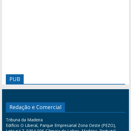
PUB
Redação e Comercial
Tribuna da Madeira
Edifício O Liberal, Parque Empresarial Zona Oeste (PEZO),
Lote n.º 7, 9304-006 Câmara de Lobos, Madeira, Portugal