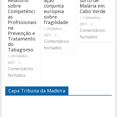
Relatório
ação
surto de
sobre
conjunta
Malária em
Competênci
europeia
Cabo Verde
as
sobre
2 Setembro,
Profissionais
fragilidade
2017
na
24 Janeiro,
Comentários
Prevenção e
2017
fechados
Tratamento
Comentários
do
fechados
Tabagismo
29 Outubro,
2017
Comentários
fechados
Capa Tribuna da Madeira