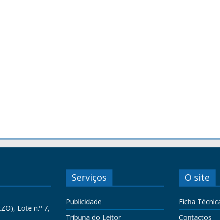
Serviços
O site
Publicidade
Ficha Técnic
ZO), Lote n.º 7,
Tribuna do Leitor
Contactos